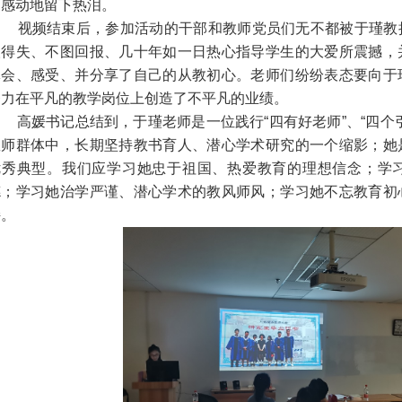
仍感动地留下热泪。
视频结束后，参加活动的干部和教师党员们无不都被于瑾教授
人得失、不图回报、几十年如一日热心指导学生的大爱所震撼，
体会、感受、并分享了自己的从教初心。老师们纷纷表态要向于
努力在平凡的教学岗位上创造了不平凡的业绩。
高媛书记总结到，于瑾老师是一位践行“四有好老师”、“四个
教师群体中，长期坚持教书育人、潜心学术研究的一个缩影；她
优秀典型。我们应学习她忠于祖国、热爱教育的理想信念；学
德；学习她治学严谨、潜心学术的教风师风；学习她不忘教育初
持。