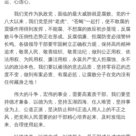
运、心连心。
我们党作为执政党，面临的最大威胁就是腐败。党的十
八大以来，我们党坚持“老虎”、“苍蝇”一起打，使不敢腐的
震慑作用得到发挥，不能腐、不想腐的效应初步显现，反腐
败斗争压倒性态势正在形成。反腐倡廉、拒腐防变必须警钟
长鸣。各级领导干部要牢固树立正确权力观，保持高尚精神
追求，敬畏人民、敬畏组织、敬畏法纪，做到公正用权、依
法用权、为民用权、廉洁用权，永葆共产党人拒腐蚀、永不
沾的政治本色。我们要以顽强的意志品质，坚持零容忍的态
度不变，做到有案必查、有腐必惩，让腐败分子在党内没有
任何藏身之地！
伟大的斗争，宏伟的事业，需要高素质干部。我们要坚
持德才兼备、以德为先，坚持五湖四海、任人唯贤，坚持事
业为上、公道正派，坚决防止和纠正选人用人上的不正之
风，把党和人民需要的好干部精心培养起来、及时发现出
来、合理使用起来。