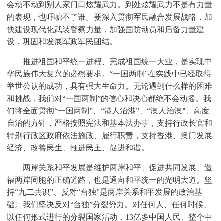
会动不动到别人家门口炫耀武力。到处炫耀武力不是有力量
的表现，也吓唬不了谁。要深入贯彻军民融合发展战略，加
快建设现代化武装警察力量，加强国防动员和后备力量建
设，巩固和发展军政军民团结。
推进祖国和平统一进程、完成祖国统一大业，是实现中
华民族伟大复兴的必然要求。“一国两制”在实践中已经取得
举世公认的成功，具有强大生命力。无论遇到什么样的困难
和挑战，我们对“一国两制”的信心和决心都绝不会动摇。我
们将全面贯彻“一国两制”、“港人治港”、“澳人治澳”、高度
自治的方针，严格按照宪法和基本法办事，支持行政长官和
特别行政区政府依法施政、履行职责，支持香港、澳门发展
经济、改善民生、推进民主、促进和谐。
两岸关系和平发展是维护两岸和平、促进共同发展、造
福两岸同胞的正确道路，也是通向和平统一的光明大道。坚
持“九二共识”、反对“台独”是两岸关系和平发展的政治基
础。我们坚决反对“台独”分裂势力。对任何人、任何时候、
以任何形式进行的分裂国家活动，13亿多中国人民、整个中