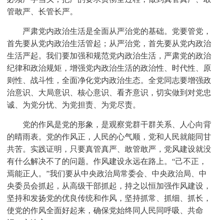
管敢严、长管长严。
严肃党内政治生活是全面从严治党的基础。党要管党，
首先要从党内政治生活管起；从严治党，首先要从党内政治
生活严起。我们要加强和规范党内政治生活，严肃党的政治
纪律和政治规矩，增强党内政治生活的政治性、时代性、原
则性、战斗性，全面净化党内政治生态。全党同志要增强政
治意识、大局意识、核心意识、看齐意识，切实做到对党忠
诚、为党分忧、为党担责、为党尽责。
党的作风是党的形象，是观察党群干群关系、人心向背
的晴雨表。党的作风正，人民的心气顺，党和人民就能同甘
共苦。实践证明，只要真管真严、敢管敢严，党风建设就没
有什么解决不了的问题。作风建设永远在路上。“己不正，
焉能正人。”我们要从中央政治局常委会、中央政治局、中
央委员会抓起，从高级干部抓起，持之以恒加强作风建设，
坚持和发扬党的优良传统和作风，坚持抓常、抓细、抓长，
使党的作风全面好起来，确保党始终同人民同呼吸、共命