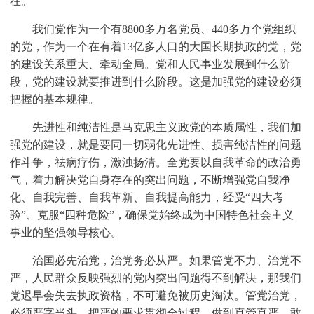
在。
我们党作为一个有8800多万名党员、440多万个党组织
的党，作为一个在有着13亿多人口的大国长期执政的党，党
的建设关系重大、牵动全局。党和人民事业发展到什么阶
段，党的建设就要推进到什么阶段。这是加强党的建设必须
把握的基本规律。
先进性和纯洁性是马克思主义政党的本质属性，我们加
强党的建设，就是要同一切弱化先进性、损害纯洁性的问题
作斗争，祛病疗伤，激浊扬清。全党要以自我革命的政治勇
气，着力解决党自身存在的突出问题，不断增强党自我净
化、自我完善、自我革新、自我提高能力，经受“四大考
验”、克服“四种危险”，确保党始终成为中国特色社会主义
事业的坚强领导核心。
治国必先治党，治党务必从严。如果管党不力、治党不
严，人民群众反映强烈的党内突出问题得不到解决，那我们
党迟早会失去执政资格，不可避免被历史淘汰。管党治党，
必须严字当头，把严的要求贯彻全过程，做到真管真严、敢