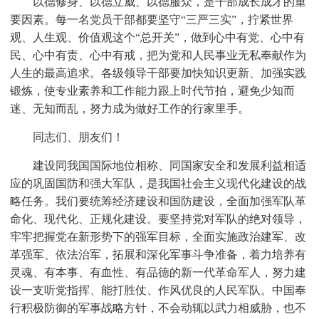
以德修身、以德立威、以德服众，是干部成长成才的重
要因素。每一名党员干部都要坚守“三严三实”，拧紧世界
观、人生观、价值观这个“总开关”，做到心中有党、心中有
民、心中有责、心中有戒，把为党和人民事业无私奉献作为
人生的最高追求。各级领导干部要加快知识更新、加强实践
锻炼，使专业素养和工作能力跟上时代节拍，避免少知而
迷、无知而乱，努力成为做好工作的行家里手。
同志们、朋友们！
建设同我国国际地位相称、同国家安全和发展利益相适
应的巩固国防和强大军队，是我国社会主义现代化建设的战
略任务。我们要统筹经济建设和国防建设，全面加强军队革
命化、现代化、正规化建设。要坚持党对军队的绝对领导，
牢牢把握党在新形势下的强军目标，全面实施政治建军、改
革强军、依法治军，拓展和深化军事斗争准备，着力培养有
灵魂、有本事、有血性、有品德的新一代革命军人，努力建
设一支听党指挥、能打胜仗、作风优良的人民军队。中国奉
行积极防御的军事战略方针，不会动辄以武力相威胁，也不