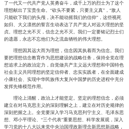
了一代又一代共产党人英勇奋斗，成千上万的烈士为了这个
理想献出了宝贵生命。“砍头不要紧，只要主义真”，“敌人
只能砍下我们的头颅，决不能动摇我们的信仰”，这些视死
如归、大义凛然的誓言生动表达了共产党人对远大理想的坚
贞。理想之光不灭，信念之光不灭。我们一定要铭记烈士们
的遗愿，永志不忘他们为之流血牺牲的伟大理想。
理想因其远大而为理想，信念因其执着而为信念。我们
要把理想信念教育作为思想建设的战略任务，保持全党在理
想追求上的政治定力，自觉做共产主义远大理想和中国特色
社会主义共同理想的坚定信仰者、忠实实践者，在全面建成
小康社会、实现中华民族伟大复兴中国梦的历史进程中充分
发挥先锋模范作用。
理论上清醒，政治上才能坚定。坚定的理想信念，必须
建立在对马克思主义的深刻理解之上，建立在对历史规律的
深刻把握之上。全党要深入学习马克思列宁主义、毛泽东思
想、邓小平理论、“三个代表”重要思想、科学发展观，深入
学习党的十八大以来党中央治国理政新理念新思想新战略，