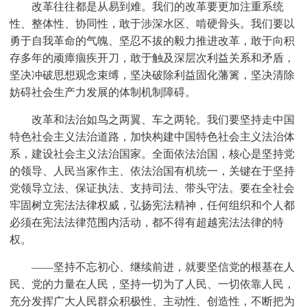
改革往往都是从易到难。我们的改革要更加注重系统
性、整体性、协同性，敢于涉深水区、啃硬骨头。我们要以
勇于自我革命的气魄、坚忍不拔的毅力推进改革，敢于向积
存多年的顽瘴痼疾开刀，敢于触及深层次利益关系和矛盾，
坚决冲破思想观念束缚，坚决破除利益固化藩篱，坚决清除
妨碍社会生产力发展的体制机制障碍。
改革和法治如鸟之两翼、车之两轮。我们要坚持走中国
特色社会主义法治道路，加快构建中国特色社会主义法治体
系，建设社会主义法治国家。全面依法治国，核心是坚持党
的领导、人民当家作主、依法治国有机统一，关键在于坚持
党领导立法、保证执法、支持司法、带头守法。要在全社会
牢固树立宪法法律权威，弘扬宪法精神，任何组织和个人都
必须在宪法法律范围内活动，都不得有超越宪法法律的特
权。
——坚持不忘初心、继续前进，就要坚信党的根基在人
民、党的力量在人民，坚持一切为了人民、一切依靠人民，
充分发挥广大人民群众积极性、主动性、创造性，不断把为