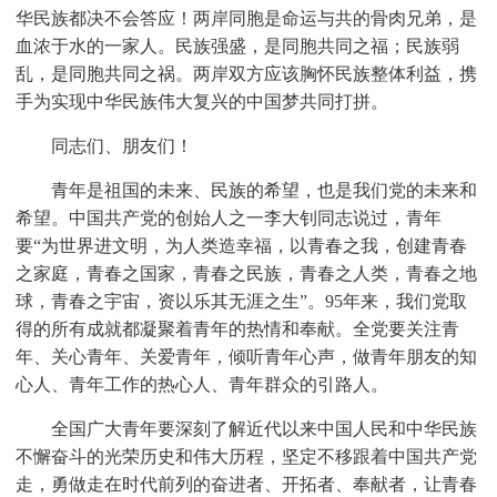
华民族都决不会答应！两岸同胞是命运与共的骨肉兄弟，是
血浓于水的一家人。民族强盛，是同胞共同之福；民族弱
乱，是同胞共同之祸。两岸双方应该胸怀民族整体利益，携
手为实现中华民族伟大复兴的中国梦共同打拼。
同志们、朋友们！
青年是祖国的未来、民族的希望，也是我们党的未来和
希望。中国共产党的创始人之一李大钊同志说过，青年
要“为世界进文明，为人类造幸福，以青春之我，创建青春
之家庭，青春之国家，青春之民族，青春之人类，青春之地
球，青春之宇宙，资以乐其无涯之生”。95年来，我们党取
得的所有成就都凝聚着青年的热情和奉献。全党要关注青
年、关心青年、关爱青年，倾听青年心声，做青年朋友的知
心人、青年工作的热心人、青年群众的引路人。
全国广大青年要深刻了解近代以来中国人民和中华民族
不懈奋斗的光荣历史和伟大历程，坚定不移跟着中国共产党
走，勇做走在时代前列的奋进者、开拓者、奉献者，让青春