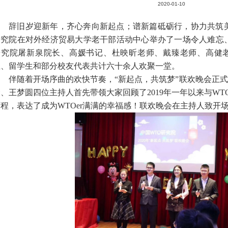
2020-01-10
辞旧岁迎新年，齐心奔向新起点；谱新篇砥砺行，协力共筑
研究院在对外经济贸易大学老干部活动中心举办了一场令人难忘
研究院屠新泉院长、高媛书记、杜映昕老师、戴臻老师、高健
生、留学生和部分校友代表共计六十余人欢聚一堂。
伴随着开场序曲的欢快节奏，“新起点，共筑梦”联欢晚会正
贤、王梦圆四位主持人首先带领大家回顾了
2019
年一年以来与
WT
历程，表达了成为
WTOer
满满的幸福感！联欢晚会在主持人致开