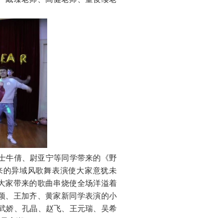
士牛倩、尉亚宁等同学带来的《野
来的异域风歌舞表演使大家意犹未
大家带来的歌曲串烧使全场洋溢着
颖、王加齐、黄家新同学表演的小
武娇、孔晶、赵飞、王元瑞、吴希