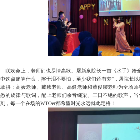
联欢会上，老师们也尽情高歌。屠新泉院长一首《水手》给
雨中这点痛算什么，擦干泪不要怕，至少我们还有梦”，屠院长以
博敢拼；高媛老师、戴臻老师、高健老师和董俊缨老师为全场师
熟悉的旋律与歌词，配上老师们余音绕梁、三日不绝的歌声，当
一刻，每一个在场的
WTOer
都希望时光永远就此定格！