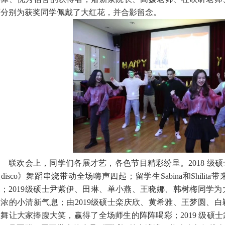
师分别为获奖同学佩戴了大红花，并合影留念。
联欢会上，同学们各展才艺，各色节目精彩纷呈。
2018
级硕
狼
disco
》舞蹈串烧带动全场嗨声四起；留学生
Sabina
和
Shilita
带
尽；
2019
级硕士尹紫伊、田琳、单小燕、王晓娜、韩树梅同学为
浓浓的小清新气息；由
2019
级硕士栾庆欣、黄希雅、王梦圆、白
人舞让大家捧腹大笑，赢得了全场师生的阵阵喝彩；
2019
级硕士