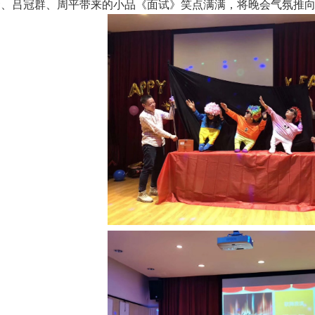
贤、吕冠群、周平带来的小品《面试》笑点满满，将晚会气氛推