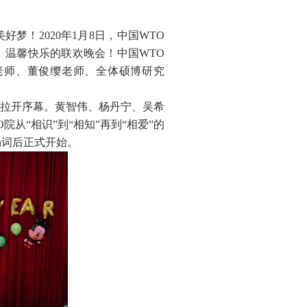
美好梦！
2020
年
1
月
8
日，中国
WTO
、温馨快乐的联欢晚会！中国
WTO
老师、董俊缨老师、全体硕博研究
式拉开序幕。黄智伟、杨丹宁、吴希
O
院从“相识”到“相知”再到“相爱”的
场词后正式开始。