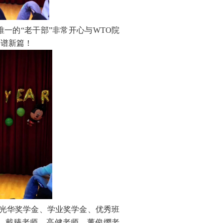
一的“老干部”非常开心与
WTO
院
共谱新篇！
光华奖学金、学业奖学金、优秀班
、戴臻老师、高健老师、董俊缨老