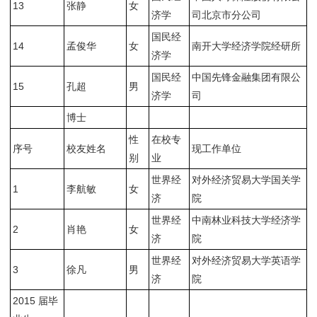
13
张静
女
济学
司北京市分公司
国民经
14
孟俊华
女
南开大学经济学院经研所
济学
国民经
中国先锋金融集团有限公
15
孔超
男
济学
司
博士
性
在校专
序号
校友姓名
现工作单位
别
业
世界经
对外经济贸易大学国关学
1
李航敏
女
济
院
世界经
中南林业科技大学经济学
2
肖艳
女
济
院
世界经
对外经济贸易大学英语学
3
徐凡
男
济
院
2015 届毕