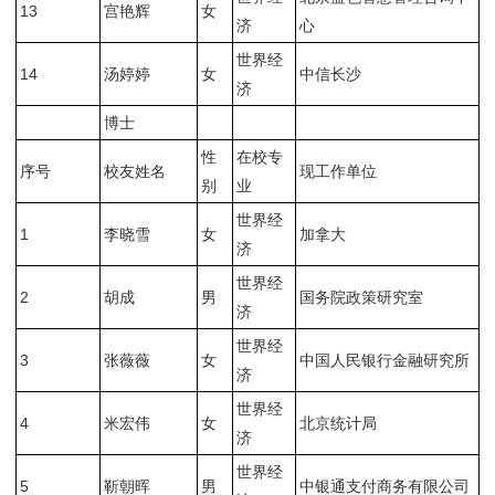
13
宫艳辉
女
济
心
世界经
14
汤婷婷
女
中信长沙
济
博士
性
在校专
序号
校友姓名
现工作单位
别
业
世界经
1
李晓雪
女
加拿大
济
世界经
2
胡成
男
国务院政策研究室
济
世界经
3
张薇薇
女
中国人民银行金融研究所
济
世界经
4
米宏伟
女
北京统计局
济
世界经
5
靳朝晖
男
中银通支付商务有限公司