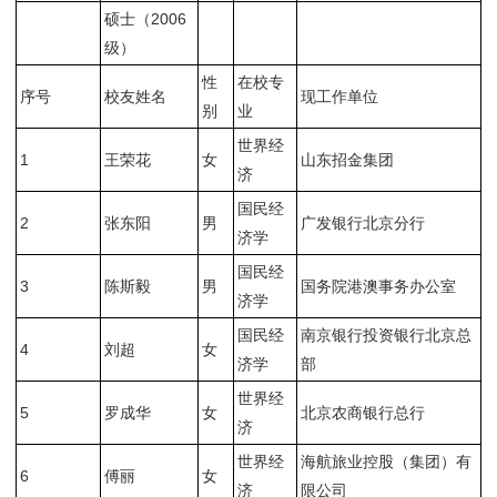
硕士（2006
级）
性
在校专
序号
校友姓名
现工作单位
别
业
世界经
1
王荣花
女
山东招金集团
济
国民经
2
张东阳
男
广发银行北京分行
济学
国民经
3
陈斯毅
男
国务院港澳事务办公室
济学
国民经
南京银行投资银行北京总
4
刘超
女
济学
部
世界经
5
罗成华
女
北京农商银行总行
济
世界经
海航旅业控股（集团）有
6
傅丽
女
济
限公司