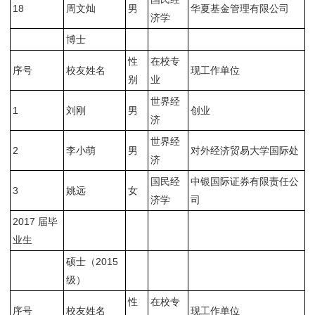
18
周文灿
男
华夏基金管理有限公司
济学
博士
性
在校专
序号
校友姓名
现工作单位
别
业
世界经
1
刘刚
男
创业
济
世界经
2
李小萌
男
对外经济贸易大学国际处
济
国民经
中银国际证券有限责任公
3
姚远
女
济学
司
2017 届毕
业生
硕士（2015
级）
性
在校专
序号
校友姓名
现工作单位