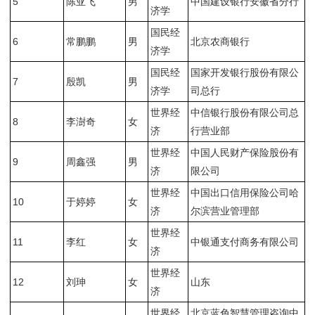
5
陈亚飞
男
中国建设银行安徽省分行
济学
国民经
6
常鹏鹏
男
北京农商银行
济学
国民经
国家开发银行股份有限公
7
殷凯
男
济学
司总行
世界经
中信银行股份有限公司总
8
李澍奇
女
济
行营业部
世界经
中国人民财产保险股份有
9
周鑫强
男
济
限公司
世界经
中国出口信用保险公司哈
10
于婷婷
女
济
尔滨营业管理部
世界经
11
李红
女
中银通支付商务有限公司
济
世界经
12
刘珅
女
山东
济
世界经
北京蓝色智慧管理咨询中