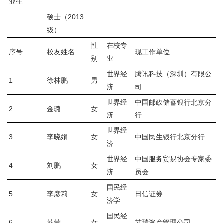
业生
硕士（2013
级）
性
在校专
序号
校友姓名
现工作单位
别
业
世界经
腾讯科技（深圳）有限公
1
徐林鹏
男
济
司
世界经
中国邮政储蓄银行北京分
2
金璐
女
济
行
世界经
3
李晓娟
女
中国民生银行北京分行
济
世界经
中国服务贸易协会专家委
4
刘鹏
女
济
员会
国民经
5
李彦莉
女
日信证券
济学
国民经
6
苏莹
女
艾瑞资产管理公司