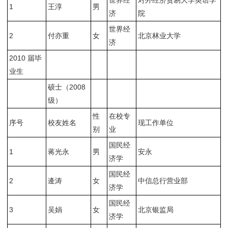
世界经
对外经济贸易大学英语学
1
王淳
男
济
院
世界经
2
付亦重
女
北京林业大学
济
2010 届毕
业生
硕士（2008
级）
性
在校专
序号
校友姓名
现工作单位
别
业
国民经
1
蒋光永
男
安永
济学
国民经
2
逄涛
女
中信总行营业部
济学
国民经
3
吴娟
女
北京银监局
济学