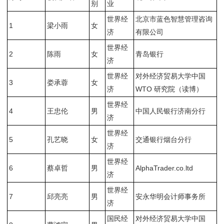
别
业
世界经
北京市蓝色智慧管理咨询
1
梁小雨
女
济
有限公司
世界经
2
陈雨
女
青岛银行
济
世界经
对外经济贸易大学中国
3
娄承蓉
女
济
WTO 研究院（读博）
世界经
4
王忠伦
男
中国人民银行济南分行
济
世界经
5
孔艺晓
女
交通银行烟台分行
济
世界经
6
蔡卓哲
男
AlphaTrader.co.ltd
济
世界经
7
邱亮亮
男
安永华明会计师事务所
济
国民经
对外经济贸易大学中国