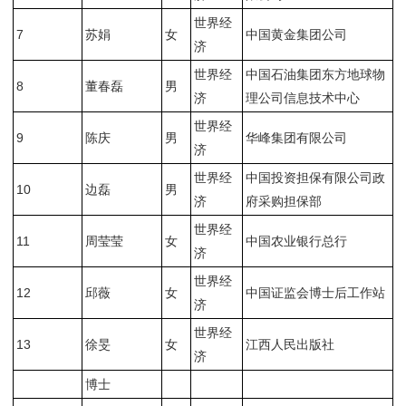
世界经
7
苏娟
女
中国黄金集团公司
济
世界经
中国石油集团东方地球物
8
董春磊
男
济
理公司信息技术中心
世界经
9
陈庆
男
华峰集团有限公司
济
世界经
中国投资担保有限公司政
10
边磊
男
济
府采购担保部
世界经
11
周莹莹
女
中国农业银行总行
济
世界经
12
邱薇
女
中国证监会博士后工作站
济
世界经
13
徐旻
女
江西人民出版社
济
博士