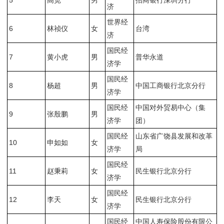
5
高宽
男
招商银行深圳分行
济
世界经
6
林祯仪
女
台湾
济
国民经
7
黄小虎
男
普华永道
济学
国民经
8
杨超
男
中国工商银行北京分行
济学
国民经
中国对外贸易中心（集
9
张殷鹏
男
济学
团）
国民经
山东省广饶县发展和改革
10
申如如
女
济学
局
国民经
11
赵秉莉
女
民生银行北京分行
济学
国民经
12
李天
女
民生银行北京分行
济学
国民经
中国人寿保险股份有限公