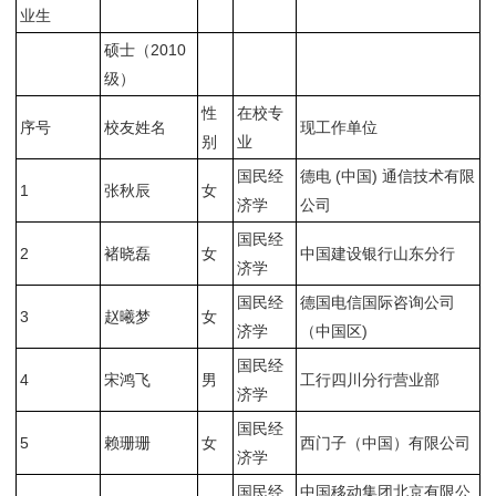
业生
硕士（2010
级）
性
在校专
序号
校友姓名
现工作单位
别
业
国民经
德电 (中国) 通信技术有限
1
张秋辰
女
济学
公司
国民经
2
褚晓磊
女
中国建设银行山东分行
济学
国民经
德国电信国际咨询公司
3
赵曦梦
女
济学
（中国区)
国民经
4
宋鸿飞
男
工行四川分行营业部
济学
国民经
5
赖珊珊
女
西门子（中国）有限公司
济学
国民经
中国移动集团北京有限公