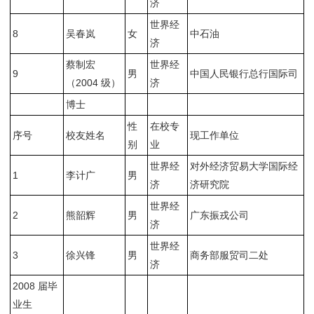
济
世界经
8
吴春岚
女
中石油
济
蔡制宏
世界经
9
男
中国人民银行总行国际司
（2004 级）
济
博士
性
在校专
序号
校友姓名
现工作单位
别
业
世界经
对外经济贸易大学国际经
1
李计广
男
济
济研究院
世界经
2
熊韶辉
男
广东振戎公司
济
世界经
3
徐兴锋
男
商务部服贸司二处
济
2008 届毕
业生