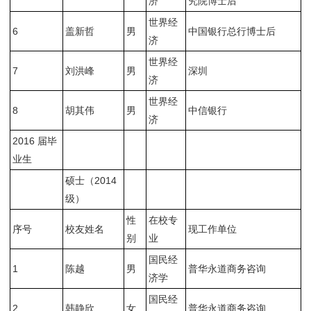
济
究院博士后
世界经
6
盖新哲
男
中国银行总行博士后
济
世界经
7
刘洪峰
男
深圳
济
世界经
8
胡其伟
男
中信银行
济
2016 届毕
业生
硕士（2014
级）
性
在校专
序号
校友姓名
现工作单位
别
业
国民经
1
陈越
男
普华永道商务咨询
济学
国民经
2
韩静欣
女
普华永道商务咨询