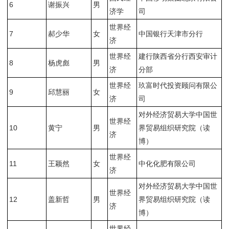
6
谢振兴
男
济学
司
世界经
7
郝少华
女
中国银行天津市分行
济
世界经
建行陕西省分行西安审计
8
杨虎彪
男
济
分部
世界经
玖富时代投资顾问有限公
9
邱慧丽
女
济
司
对外经济贸易大学中国世
世界经
10
黄宁
男
界贸易组织研究院（读
济
博）
世界经
11
王颖然
女
中化化肥有限公司
济
对外经济贸易大学中国世
世界经
12
盖新哲
男
界贸易组织研究院（读
济
博）
世界经