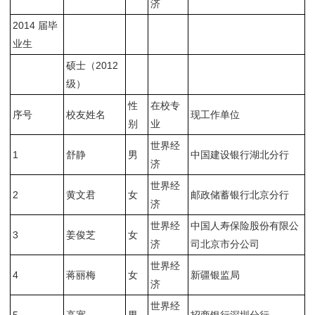
济
2014 届毕
业生
硕士（2012
级）
性
在校专
序号
校友姓名
现工作单位
别
业
世界经
1
舒静
男
中国建设银行湖北分行
济
世界经
2
黄文君
女
邮政储蓄银行北京分行
济
世界经
中国人寿保险股份有限公
3
姜俊芝
女
济
司北京市分公司
世界经
4
蒋丽梅
女
新疆银监局
济
世界经