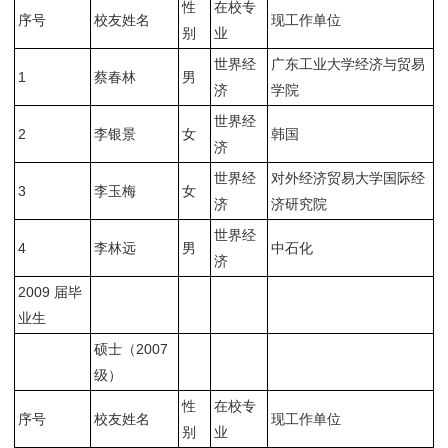
性
在校专
序号
校友姓名
现工作单位
别
业
世界经
广东工业大学经济与贸易
1
蔡春林
男
济
学院
世界经
2
李银景
女
韩国
济
世界经
对外经济贸易大学国际经
3
李玉梅
女
济
济研究院
世界经
4
李林远
男
中石化
济
2009 届毕
业生
硕士（2007
级）
性
在校专
序号
校友姓名
现工作单位
别
业