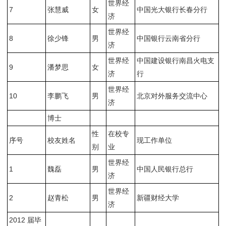
世界经
7
张慧威
女
中国光大银行长春分行
济
世界经
8
徐少锋
男
中国银行云南省分行
济
世界经
中国建设银行南昌火电支
9
潘梦思
女
济
行
世界经
10
李鹏飞
男
北京对外服务交流中心
济
博士
性
在校专
序号
校友姓名
现工作单位
别
业
世界经
1
魏磊
男
中国人民银行总行
济
世界经
2
赵青松
男
新疆财经大学
济
2012 届毕