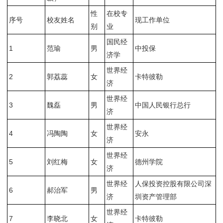
性
在校专
序号
校友姓名
现工作单位
别
业
国民经
1
范瑜
男
中投保
济学
世界经
2
郭荔蕊
女
卡特彼勒
济
世界经
3
魏磊
男
中国人民银行总行
济
世界经
4
冯陶陶
女
安永
济
世界经
5
刘红梅
女
德州学院
济
世界经
人保投资控股有限公司深
6
郝治军
男
济
圳资产管理部
世界经
7
李晓北
女
卡特彼勒