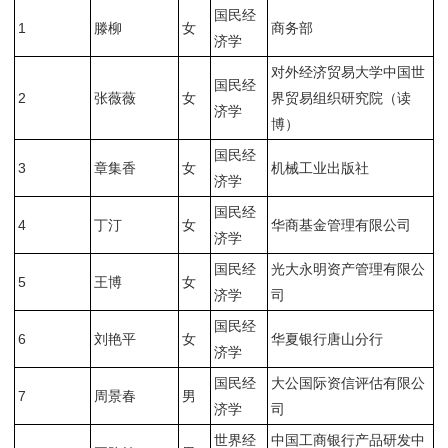
国民经
1
滕柳
女
商务部
济学
对外经济贸易大学中国世
国民经
2
张薇薇
女
界贸易组织研究院（读
济学
博）
国民经
3
章集香
女
机械工业出版社
济学
国民经
4
丁汀
女
华商基金管理有限公司
济学
国民经
光大永明资产管理有限公
5
王博
女
济学
司
国民经
6
刘艳平
女
华夏银行唐山分行
济学
国民经
大公国际资信评估有限公
7
周景春
男
济学
司
世界经
中国工商银行产品研发中