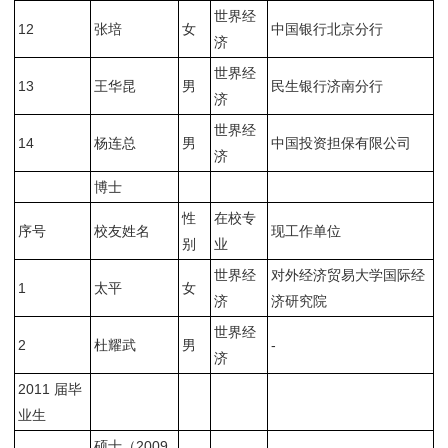
世界经
12
张培
女
中国银行北京分行
济
世界经
13
王华昆
男
民生银行济南分行
济
世界经
14
杨连总
男
中国投资担保有限公司
济
博士
性
在校专
序号
校友姓名
现工作单位
别
业
世界经
对外经济贸易大学国际经
1
太平
女
济
济研究院
世界经
2
杜耀武
男
-
济
2011 届毕
业生
硕士（2009