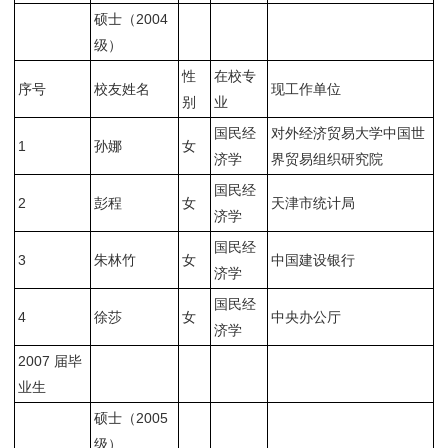
硕士（2004
级）
性
在校专
序号
校友姓名
现工作单位
别
业
国民经
对外经济贸易大学中国世
1
孙娜
女
济学
界贸易组织研究院
国民经
2
彭程
女
天津市统计局
济学
国民经
3
朱林竹
女
中国建设银行
济学
国民经
4
徐莎
女
中央办公厅
济学
2007 届毕
业生
硕士（2005
级）