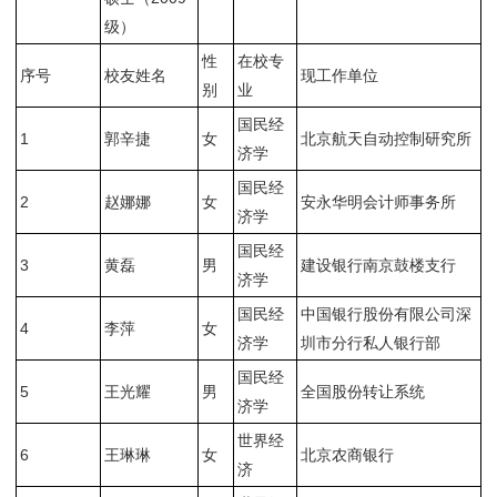
级）
性
在校专
序号
校友姓名
现工作单位
别
业
国民经
1
郭辛捷
女
北京航天自动控制研究所
济学
国民经
2
赵娜娜
女
安永华明会计师事务所
济学
国民经
3
黄磊
男
建设银行南京鼓楼支行
济学
国民经
中国银行股份有限公司深
4
李萍
女
济学
圳市分行私人银行部
国民经
5
王光耀
男
全国股份转让系统
济学
世界经
6
王琳琳
女
北京农商银行
济