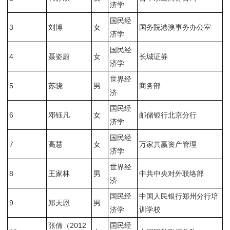
济学
国民经
3
刘博
女
国务院港澳事务办公室
济学
国民经
4
聂姿蔚
女
长城证券
济学
世界经
5
苏骁
男
商务部
济
国民经
6
邓钰凡
女
邮储银行北京分行
济学
国民经
7
高慧
女
万家共赢资产管理
济学
世界经
8
王家林
男
中共中央对外联络部
济
国民经
中国人民银行郑州分行培
9
郑天恩
男
济学
训学校
张倩（2012
国民经