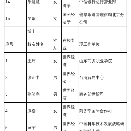
14
朱慧慧
女
中信银行总行营业部
济学
国民经
普华永道管理咨询北京分
15
吴娴
女
济学
公司
博士
性
在校专
序号
校友姓名
现工作单位
别
业
世界经
1
王玮
女
山东商务职业学院
济
世界经
2
张企申
男
台灣貿易中心
济
世界经
3
张笑寒
男
商务部世贸司
济
世界经
4
滕柳
女
商务部国际合作司
济
世界经
中国科学技术发展战略研
5
黄宁
男