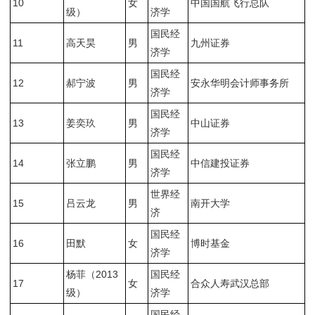
10
女
中国国航飞行总队
级）
济学
国民经
11
高天昊
男
九州证券
济学
国民经
12
郝宁波
男
安永华明会计师事务所
济学
国民经
13
姜奕玖
男
中山证券
济学
国民经
14
张立鹏
男
中信建投证券
济学
世界经
15
吕云龙
男
南开大学
济
国民经
16
田默
女
博时基金
济学
杨菲（2013
国民经
17
女
合众人寿武汉总部
级）
济学
国民经