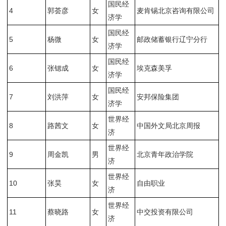
国民经
4
郭荟彦
女
麦肯锡北京咨询有限公司
济学
国民经
5
杨微
女
邮政储蓄银行辽宁分行
济学
国民经
6
张锶成
女
埃克森美孚
济学
国民经
7
刘洪萍
女
安邦保险集团
济学
世界经
8
路茜文
女
中国外文局北京周报
济
世界经
9
周金凯
男
北京青年政治学院
济
世界经
10
张昊
女
自由职业
济
世界经
11
蔡晓路
女
中交投资有限公司
济