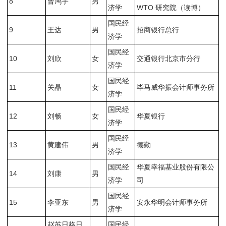
8
曹鸿宇
男
济学
WTO 研究院（读博）
国民经
9
王达
男
招商银行总行
济学
国民经
10
刘欣
女
交通银行北京市分行
济学
国民经
11
关晶
女
毕马威华振会计师事务所
济学
国民经
12
刘畅
女
华夏银行
济学
国民经
13
黄建伟
男
德勤
济学
国民经
华夏幸福基业股份有限公
14
刘康
男
济学
司
国民经
15
李亚东
男
安永华明会计师事务所
济学
赵苏日格日
国民经