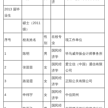
济
2013 届毕
业生
硕士（2011
级）
性
在校专
序号
校友姓名
现工作单位
别
业
国民经
1
陈明
男
毕马威华振会计师事务所
济学
国民经
爱立信（中国）通信有限
2
张苗苗
女
济学
公司
国民经
3
路迎霞
女
正阳公关有限公司
济学
国民经
4
申纬宇
女
中信郑州
济学
国民经