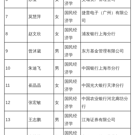
济学
国民经
捷普电子（广州）有限公
7
莫慧萍
女
济学
司
国民经
8
赵文欣
女
浦发银行上海分行
济学
国民经
9
曾沭崴
男
东方基金管理有限公司
济学
国民经
10
朱迪飞
男
中国银行上海市分行
济学
国民经
11
崔晶晶
女
中国光大银行天津分行
济学
国民经
中国农业银行河北廊坊分
12
张宏敏
女
济学
行
国民经
13
王志鹏
男
江海证券有限公司
济学
国民经