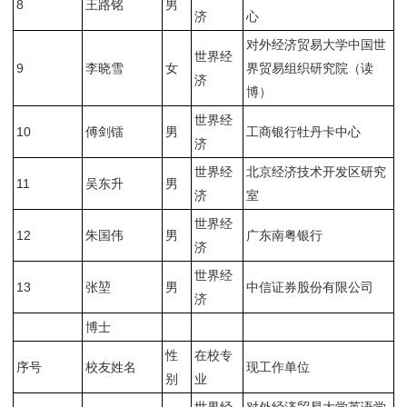
8
王路铭
男
济
心
对外经济贸易大学中国世
世界经
9
李晓雪
女
界贸易组织研究院（读
济
博）
世界经
10
傅剑镭
男
工商银行牡丹卡中心
济
世界经
北京经济技术开发区研究
11
吴东升
男
济
室
世界经
12
朱国伟
男
广东南粤银行
济
世界经
13
张堃
男
中信证券股份有限公司
济
博士
性
在校专
序号
校友姓名
现工作单位
别
业