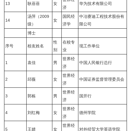
13
耿蓓蓓
女
华为技术有限公司
济
汤萍（2009
国民经
中冶赛迪工程技术股份有
14
女
级）
济学
限公司
博士
性
在校专
序号
校友姓名
现工作单位
别
业
世界经
1
袁佳
男
中国人民银行总行
济
世界经
2
邱薇
女
中国证券监督管理委员会
济
世界经
3
郭栋
男
国开行
济
世界经
4
刘红梅
女
德州学院
济
世界经
5
王婧
女
对外经贸大学英语学院