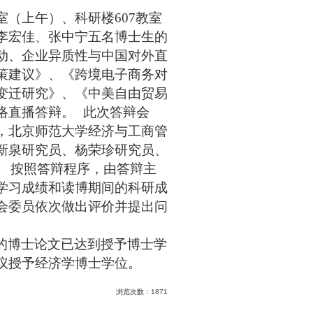
室（上午）、科研楼
607
教室
李宏佳、张中宁五名博士生的
动、企业异质性与中国对外直
策建议》、《跨境电子商务对
变迁研究》、《中美自由贸易
络直播答辩。
此次答辩会
，北京师范大学经济与工商管
新泉研究员、杨荣珍研究员、
按照答辩程序，由答辩主
学习成绩和读博期间的科研成
会委员依次做出评价并提出问
的博士论文已达到授予博士学
议授予经济学博士学位。
浏览次数：
1871