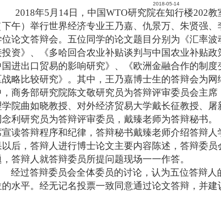
2018-05-14
2018
年
5
月
14
日，中国
WTO
研究院在知行楼
202
教
（下午）举行世界经济专业王乃嘉、仇景万、朱贤强、
学位论文答辩会。五位同学的论文题目分别为《汇率波
接投资》、《多哈回合农业补贴谈判与中国农业补贴政
中国进出口贸易的影响研究》、《欧洲金融合作的制度
区战略比较研究》。其中，王乃嘉博士生的答辩会为网
中，商务部研究院陈文敬研究员为答辩评审委员会主席
理学院曲如晓教授、对外经济贸易大学戴长征教授、屠
周念利研究员为答辩评审委员，戴臻老师为答辩秘书。
席宣读答辩程序和纪律，答辩秘书戴臻老师介绍答辩人
果以后，答辩人进行博士论文主要内容陈述，答辩委员
题，答辩人就答辩委员所提问题现场一一作答。
经过答辩委员会全体委员的讨论，认为五位答辩人
位的水平。经无记名投票一致同意通过论文答辩，并建