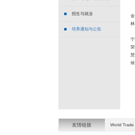
招生与就业
金
林
培养通知与公告
经
宁
荣
慧
候
友情链接
World Trade 