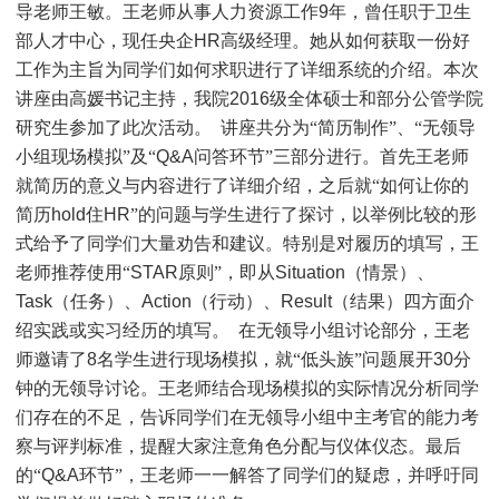
导老师王敏。王老师从事人力资源工作
9
年，曾任职于卫生
部人才中心，现任央企
HR
高级经理。她从如何获取一份好
工作为主旨为同学们如何求职进行了详细系统的介绍。本次
讲座由高媛书记主持，我院
2016
级全体硕士和部分公管学院
研究生参加了此次活动。
讲座共分为“简历制作”、“无领导
小组现场模拟”及“
Q&A
问答环节”三部分进行。首先王老师
就简历的意义与内容进行了详细介绍，之后就“如何让你的
简历
hold
住
HR
”的问题与学生进行了探讨，以举例比较的形
式给予了同学们大量劝告和建议。特别是对履历的填写，王
老师推荐使用“
STAR
原则”，即从
Situation
（情景）、
Task
（任务）、
Action
（行动）、
Result
（结果）四方面介
绍实践或实习经历的填写。
在无领导小组讨论部分，王老
师邀请了
8
名学生进行现场模拟，就“低头族”问题展开
30
分
钟的无领导讨论。王老师结合现场模拟的实际情况分析同学
们存在的不足，告诉同学们在无领导小组中主考官的能力考
察与评判标准，提醒大家注意角色分配与仪体仪态。最后
的“
Q&A
环节”，王老师一一解答了同学们的疑虑，并呼吁同