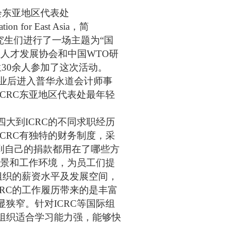
会东亚地区代表处
tion for East Asia
，简
究生们进行了一场主题为“国
理人才发展协会和中国
WTO
研
生
30
余人参加了这次活动。
业后进入普华永道会计师事
ICRC
东亚地区代表处最年轻
四大到
ICRC
的不同求职经历
ICRC
有独特的财务制度，采
到自己的捐款都用在了哪些方
景和工作环境，为员工们提
组织的薪资水平及发展空间，
RC
的工作履历带来的是丰富
显狭窄。针对
ICRC
等国际组
组织适合学习能力强，能够快