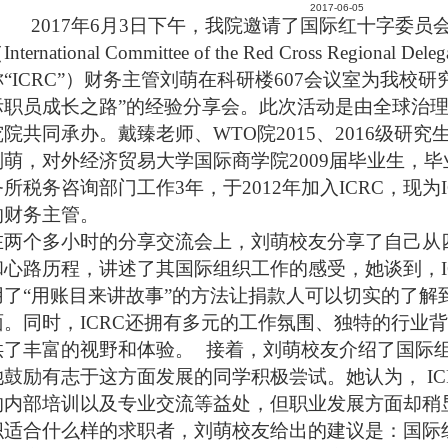
2017-06-05
2017
年
6
月
3
日下午，我院邀请了国际红十字委员
（
International Committee of the Red Cross Regional Delega
“
ICRC
”）财务主管刘萌在科研楼
607
会议室为我校研
际职员成长之路”的经验分享会。此次活动是由全球治
究院共同承办。戴臻老师、
WTO
院
2015
、
2016
级研究
刘萌，对外经济贸易大学国际商学院
2009
届毕业生，毕
务所税务咨询部门工作
3
年，于
2012
年加入
ICRC
，现为
的财务主管。
在两个多小时的分享交流会上，刘萌校友分享了自己从
和心路历程，讲述了其国际组织工作的感受，她谈到，
用了“用账目来讲故事”的方法让捐款人可以切实的了解
面。同时，
ICRC
还拥有多元的工作氛围、独特的行业背
供了丰富的视野和体验。
接着，刘萌校友介绍了国际
她鼓励有志于这方面发展的同学积极尝试。她认为，
IC
的内部培训以及专业交流等益处，但职业发展方面却稍
织适合什么样的求职者，刘萌校友给出的建议是：国际