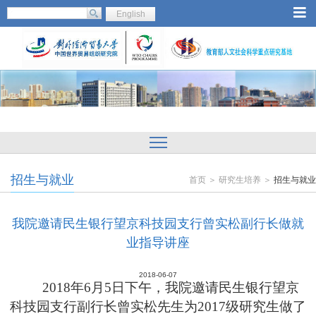
English
招生与就业
首页 ＞ 研究生培养 ＞
招生与就业
我院邀请民生银行望京科技园支行曾实松副行长做就
业指导讲座
2018-06-07
2018
年
6
月
5
日下午，我院邀请民生银行望京
科技园支行副行长曾实松先生为
2017
级研究生做了